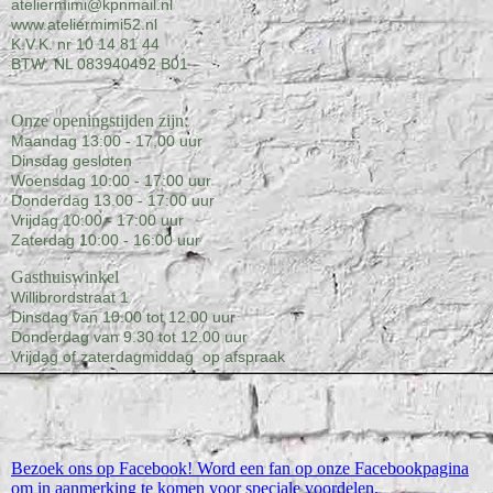
ateliermimi@kpnmail.nl
www.ateliermimi52.nl
K.V.K. nr 10 14 81 44
BTW NL 083940492 B01
Onze openingstijden zijn:
Maandag 13:00 - 17,00 uur
Dinsdag gesloten
Woensdag 10:00 - 17:00 uur
Donderdag 13.00 - 17:00 uur
Vrijdag 10:00 - 17:00 uur
Zaterdag 10:00 - 16:00 uur
Gasthuiswinkel
Willibrordstraat 1
Dinsdag van 10.00 tot 12.00 uur
Donderdag van 9.30 tot 12.00 uur
Vrijdag of zaterdagmiddag op afspraak
Bezoek ons op Facebook! Word een fan op onze Facebookpagina
om in aanmerking te komen voor speciale voordelen.